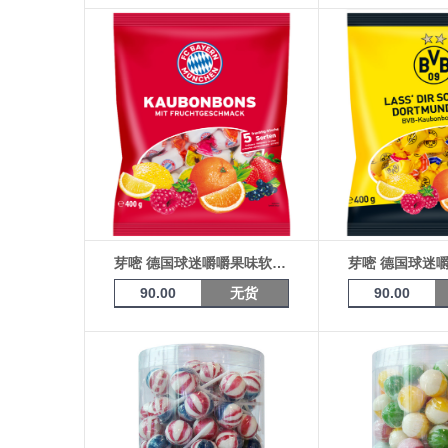
芽嘧 德国球迷嚼嚼果味软糖（拜仁）400g*15袋
90.00
无货
90.00