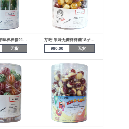
芽嘧 小熊状果味棒棒糖21g*100支装
芽嘧 果味无糖棒棒糖18g*100支桶装
无货
980.00
无货