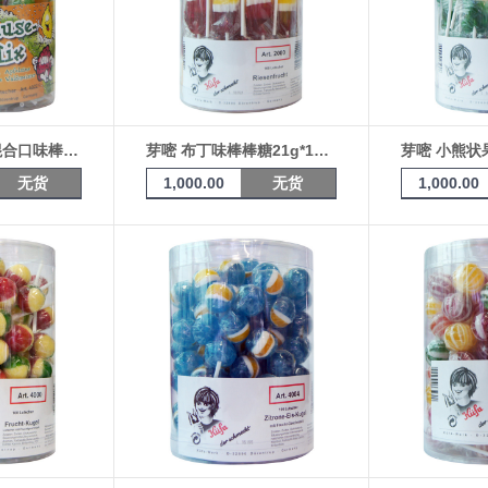
芽嘧 鲜果乐园混合口味棒棒糖17g *100支桶装（4022）
芽嘧 布丁味棒棒糖21g*100桶装
无货
1,000.00
无货
1,000.00