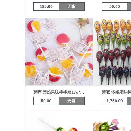
195.00
无货
50.00
芽嘧 烈焰果味棒棒糖17g*10支
芽嘧 多维果味
50.00
无货
1,750.00