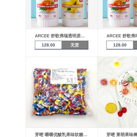
ARCEE 舒歌弗瑞透明质酸钠柠檬味无糖糖果（60g/袋）
128.00
无货
128.00
芽嘧 嚼嚼优酸乳果味软糖1000g*5袋