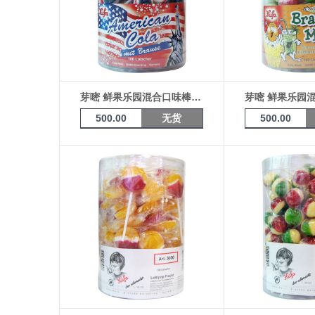
芽嘧 鲜果乐园混合口味棒棒糖17g*100支桶装（美国可乐）4021
500.00
无货
500.00