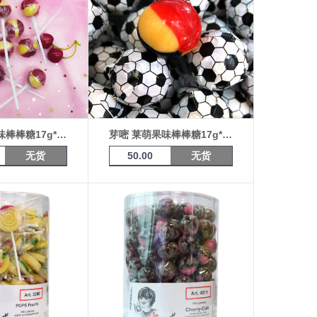
芽嘧 莱萌果味棒棒糖17g*10支（樱桃&香蕉）
芽嘧 莱萌果味棒棒糖17g*10支（足球）
无货
50.00
无货