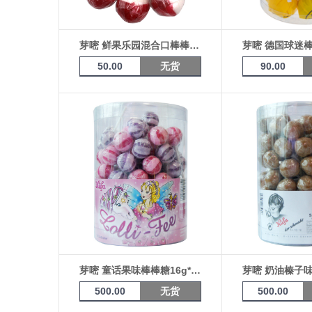
芽嘧 鲜果乐园混合口棒棒糖17g*10支（酸樱桃）
50.00
无货
90.00
芽嘧 童话果味棒棒糖16g*100支桶装
500.00
无货
500.00