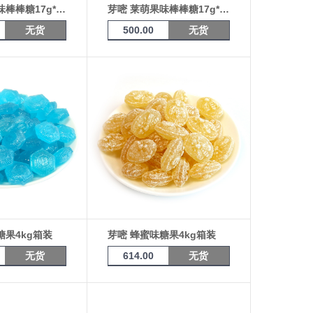
芽嘧 莱萌果味棒棒糖17g*100支桶装4500
芽嘧 莱萌果味棒棒糖17g*100支桶装（樱桃&香蕉）4700
无货
500.00
无货
糖果4kg箱装
芽嘧 蜂蜜味糖果4kg箱装
无货
614.00
无货