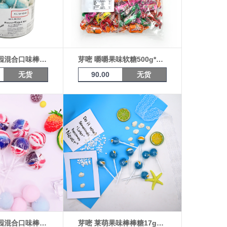
芽嘧 鲜果乐园混合口味棒棒糖17g*100支桶装（可乐味）16192403
芽嘧 嚼嚼果味软糖500g*10袋
无货
90.00
无货
芽嘧 鲜果乐园混合口味棒棒糖17g（美国可乐）*10支
芽嘧 莱萌果味棒棒糖17g（柠檬-冰淇淋）*10支