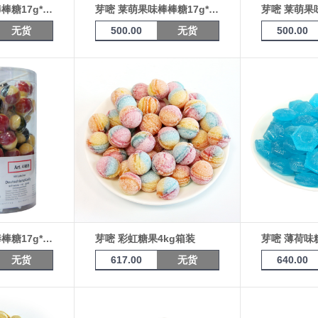
芽嘧 莱萌果味棒棒糖17g*100支桶装（彩球）4000
芽嘧 莱萌果味棒棒糖17g*100支桶装（柠檬-冰淇淋）4004
无货
500.00
无货
500.00
芽嘧 莱萌果味棒棒糖17g*100支桶装（日尔曼）4489
芽嘧 彩虹糖果4kg箱装
芽嘧 薄荷味
无货
617.00
无货
640.00