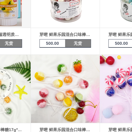
ARCEE 舒歌弗瑞透明质酸钠香橙味无糖糖果（60g/袋）
芽嘧 鲜果乐园混合口味棒棒糖17g*100支桶装（覆盆子口味）16192402
无货
500.00
无货
500.00
芽嘧 莱萌果味棒棒糖17g*10支
芽嘧 鲜果乐园混合口味棒棒糖17g *10支