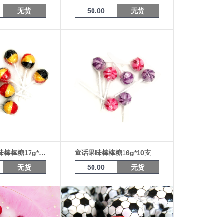
无货
50.00
无货
芽嘧 莱萌果味棒棒糖17g*10支（日尔曼）
童话果味棒棒糖16g*10支
无货
50.00
无货