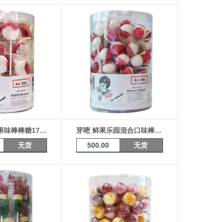
芽嘧 龙卷风果味棒棒糖17g*100支桶装（碳酸口味）
芽嘧 鲜果乐园混合口味棒棒糖17g*100支桶装（酸樱桃）4002
无货
500.00
无货