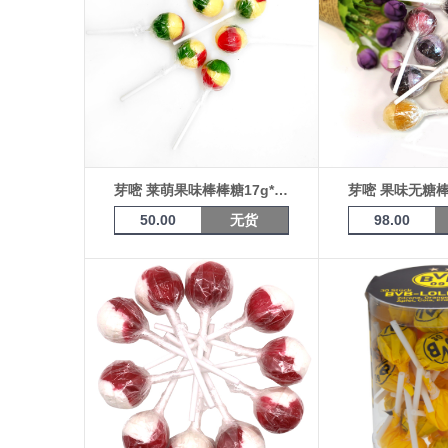
芽嘧 莱萌果味棒棒糖17g*10支（彩球）
50.00
无货
98.00