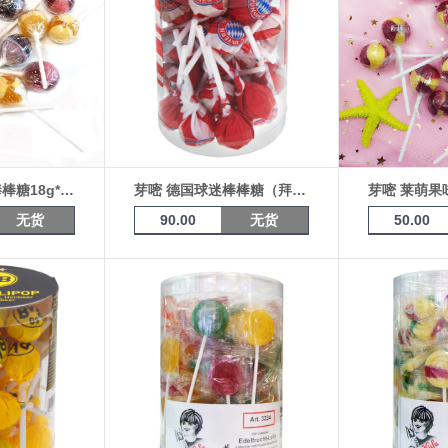
芽嘧 果味无糖棒棒糖18g*10支
芽嘧 德国球迷棒棒糖（拜仁） 10g*30支
无货
90.00
无货
50.00