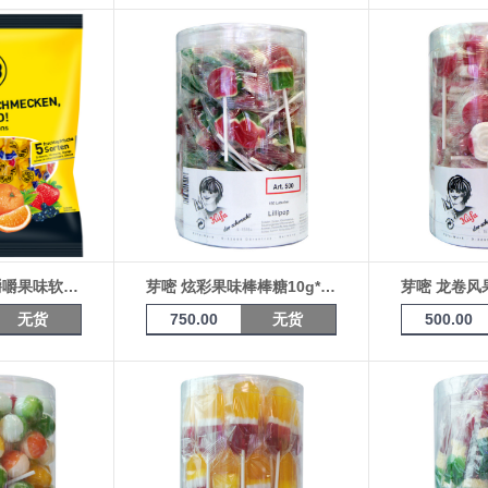
芽嘧 德国球迷嚼嚼果味软糖（多特蒙德）400g*15袋
芽嘧 炫彩果味棒棒糖10g*150支桶装
无货
750.00
无货
500.00