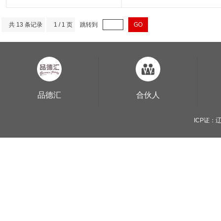
共 13 条记录
1 / 1 页
跳转到
GO
品德汇
合伙人
ICP证：辽B