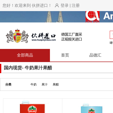
您好！欢迎来到 伙拼进口！
登录
|
注册
啤
全部商品
首页
品德汇
国内现货- 牛奶果汁果醋
分类
牛奶
果汁
果醋