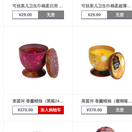
可丝美儿卫生巾棉柔日用 225mm 14片
可丝美儿卫生巾棉柔超薄透气夜用 280mm 12片
¥29.00
无货
¥29.00
无货
美茵河 香薰蜡烛（黑莓240g）
美茵河 香薰蜡烛（珊瑚莓含羞草240g）
¥370.00
加入购物车
¥370.00
无货