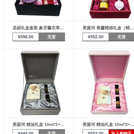
圣诞礼盒套装 象牙薰衣草香薰蜡烛
美茵河 香薰蜡烛礼盒（蜡烛240g＋峰蜜85g+花果茶30g）
¥598.00
无货
¥552.00
无货
美茵河 精油礼盒 10ml*2+香薰炉桉树精油
美茵河 精油礼盒 10ml*2+香薰炉薰衣草精
¥444.00
无货
¥552.00
加入购物车