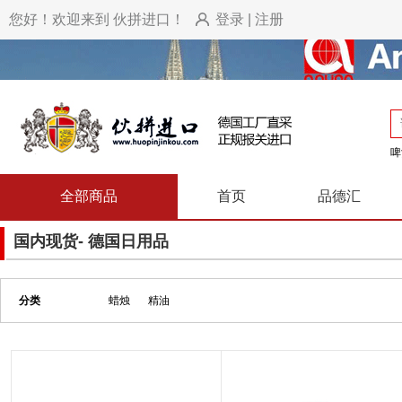
您好！欢迎来到 伙拼进口！
登录
|
注册
啤
全部商品
首页
品德汇
国内现货- 德国日用品
分类
蜡烛
精油