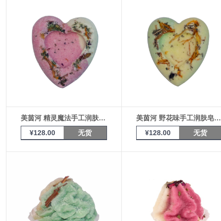
美茵河 精灵魔法手工润肤皂 65g（HG02）
美茵河 野花味手工润肤皂 65g（HG03）
¥128.00
无货
¥128.00
无货