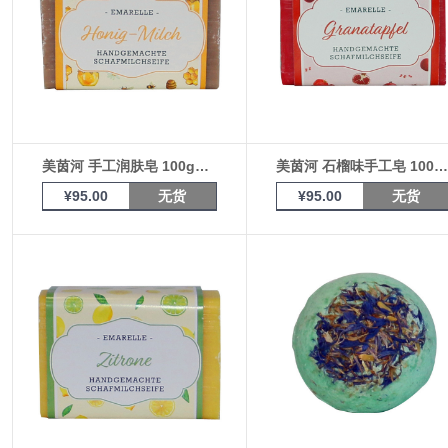
美茵河 手工润肤皂 100g（蜂蜜牛奶SS02-S）
美茵河 石榴味手工皂 100g（SS04-S）
¥95.00
无货
¥95.00
无货