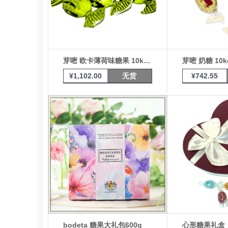
芽嘧 欧卡薄荷味糖果 10kg箱装
芽嘧 奶糖 10
¥
1,102.00
无货
¥
742.55
bodeta 糖果大礼包600g