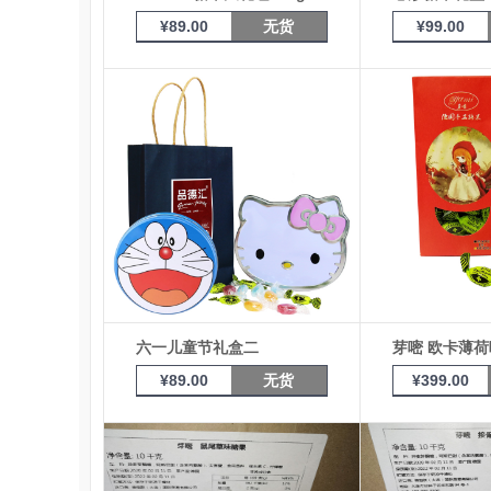
¥
89.00
无货
¥
99.00
六一儿童节礼盒二
芽嘧 欧卡薄荷味
¥
89.00
无货
¥
399.00