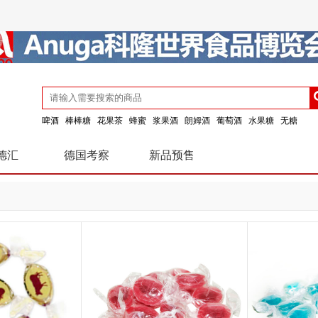
啤酒
棒棒糖
花果茶
蜂蜜
浆果酒
朗姆酒
葡萄酒
水果糖
无糖
德汇
德国考察
新品预售