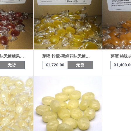
芽嘧 接骨木花味无糖糖果 10KG
芽嘧 柠檬-蜜蜂花味无糖糖果 10KG
芽嘧 桃味夹
无货
¥
1,720.00
无货
¥
1,400.0