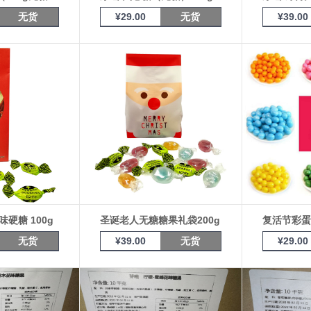
无货
¥
29.00
无货
¥
39.00
硬糖 100g
圣诞老人无糖糖果礼袋200g
复活节彩蛋
无货
¥
39.00
无货
¥
29.00