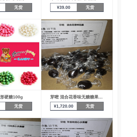
无货
¥
39.00
无货
形硬糖100g
芽嘧 混合花香味无糖糖果 10KG
无货
¥
1,720.00
无货