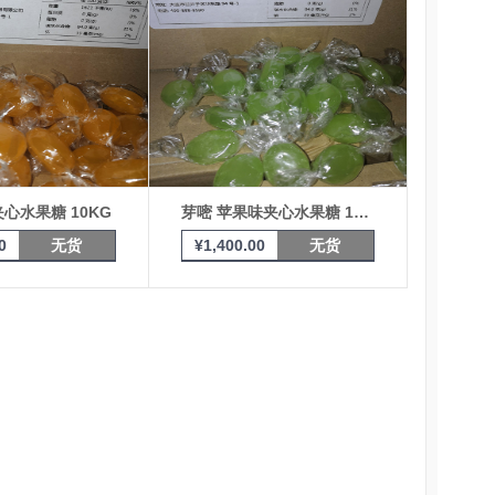
心水果糖 10KG
芽嘧 苹果味夹心水果糖 10KG
0
无货
¥
1,400.00
无货