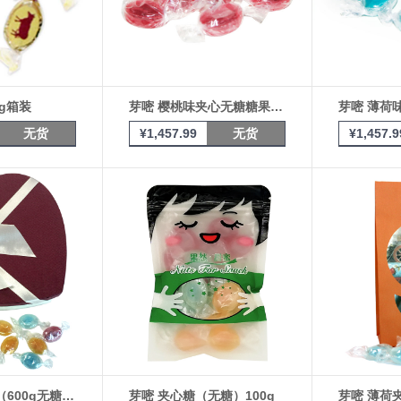
kg箱装
芽嘧 樱桃味夹心无糖糖果 10kg箱装
无货
¥
1,457.99
无货
¥
1,457.9
心形糖果礼盒（600g无糖糖果）
芽嘧 夹心糖（无糖）100g