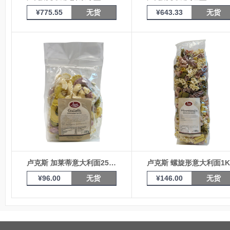
¥
775.55
无货
¥
643.33
无货
卢克斯 加莱蒂意大利面250g
卢克斯 螺旋形意大利面1K
¥
96.00
无货
¥
146.00
无货