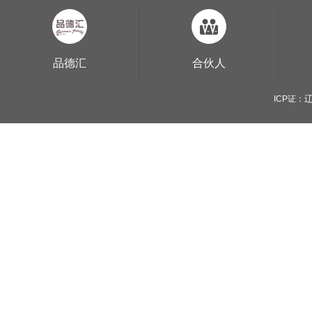
品德汇
合伙人
ICP证：辽B